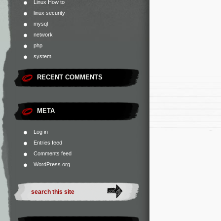
Linux How to
linux security
mysql
network
php
system
RECENT COMMENTS
META
Log in
Entries feed
Comments feed
WordPress.org