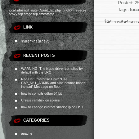
Posted: 2
Tags:
loca
local infile
null route
OpenLdap
php function
reverse
proxy
tcp stage
ให้ทำการเพิ่มข้อความ
LINK
ร้านอาหารในกระบี่
RECENT POSTS
WARNING: The ixgbe driver compiles by
default with the LRO
Red Hat Enterprise Linux “Use
CAP_NET_ADMIN and alias netdev-bondX
instead” Message on Boot
how to compile gdbm 64 bit
Create ramdisk on solaris
how to change internet sharing ip on OSX
CATEGORIES
apache